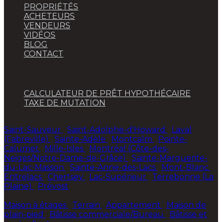
PROPRIÉTÉS
ACHETEURS
VENDEURS
VIDÉOS
BLOG
CONTACT
OUTILS
CALCULATEUR DE PRÊT HYPOTHÉCAIRE
TAXE DE MUTATION
VILLES
Saint-Sauveur
•
Saint-Adolphe-d'Howard
•
Laval
(Fabreville)
•
Sainte-Adèle
•
Montcalm
•
Pointe-
Calumet
•
Mille-Isles
•
Montréal (Côte-des-
Neiges/Notre-Dame-de-Grâce)
•
Sainte-Marguerite-
du-Lac-Masson
•
Sainte-Anne-des-Lacs
•
Mont-Blanc
•
Entrelacs
•
Chertsey
•
Lac-Supérieur
•
Terrebonne (La
Plaine)
•
Prévost
TYPES
Maison à étages
•
Terrain
•
Appartement
•
Maison de
plain-pied
•
Bâtisse commerciale/Bureau
•
Bâtisse et